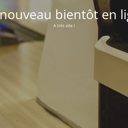
nouveau bientôt en l
A très vite !