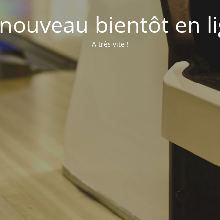
nouveau bientôt en l
A très vite !